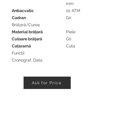
mm
Antiacvatic
10 ATM
Cadran
Gri
Brățară/Curea
Material brăţară
Piele
Culoare brăţară
Gri
Cataramă
Cuta
Funcții
Cronograf, Data
Ask for Price
Antik Gemma
Comanda mea