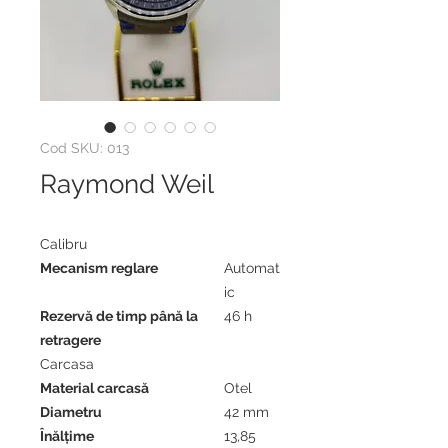
Cod SKU: 013
Raymond Weil
Calibru
Mecanism reglare
Automat
ic
Rezervă de timp până la
46 h
retragere
Carcasa
Material carcasă
Otel
Diametru
42 mm
Înălţime
13,85