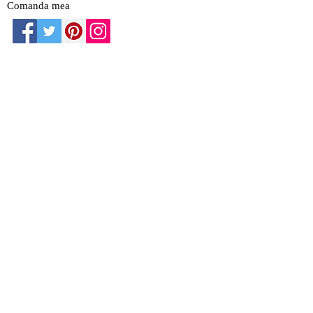
Comanda mea
Contact
Contul Meu
Atelier
Ajutor
Cum Comand
Echipa
Garantia
Termeni
si conditii
© 2020 Antikgemma