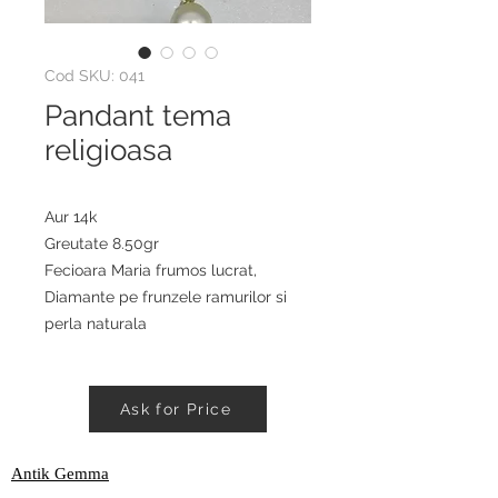
Cod SKU: 041
Pandant tema
religioasa
Aur 14k

Greutate 8.50gr

Fecioara Maria frumos lucrat, 

Diamante pe frunzele ramurilor si 
perla naturala
Ask for Price
Antik Gemma