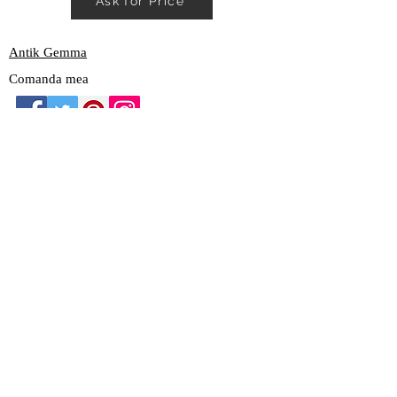
Ask for Price
Antik Gemma
Comanda mea
Contact
Contul Meu
Atelier
Ajutor
Cum Comand
Echipa
Garantia
Termeni
si conditii
© 2020 Antikgemma