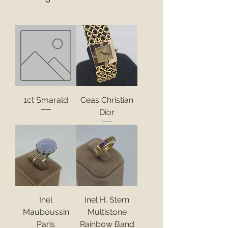
1ct Smarald
Ceas Christian
Dior
Inel
Inel H. Stern
Mauboussin
Multistone
Paris
Rainbow Band