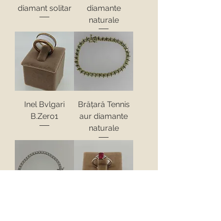
diamant solitar
diamante
naturale
Inel Bvlgari
Brățară Tennis
B.Zero1
aur diamante
naturale
Brățară Tennis
Inel logodna