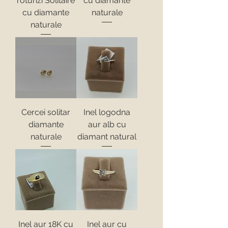
rotunzi Solitaire
cu diamante
cu diamante
naturale
naturale
Cercei solitar
Inel logodna
diamante
aur alb cu
naturale
diamant natural
Inel aur 18K cu
Inel aur cu