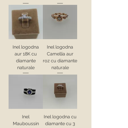
Inel logodna
Inel logodna
aur 18K cu
Camellia aur
diamante
roz cu diamante
naturale
naturale
Inel
Inel logodna cu
Mauboussin
diamante cu 3