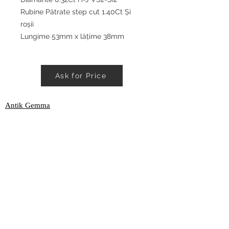
Rubine Pătrate step cut 1.40Ct Și
roșii
Lungime 53mm x lățime 38mm
Ask for Price
Antik Gemma
Comanda mea
Contact
Contul Meu
Atelier